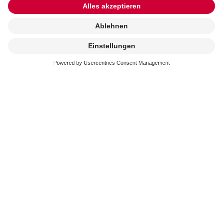
Kremierung
beauftragen
Erreichbarkeit
In der schweren Zeit stehen wir immer schnell und
kompetent an Ihrer Seite. Sie erreichen uns an 365
Tagen im Jahr.