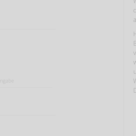
d
a
abe
W