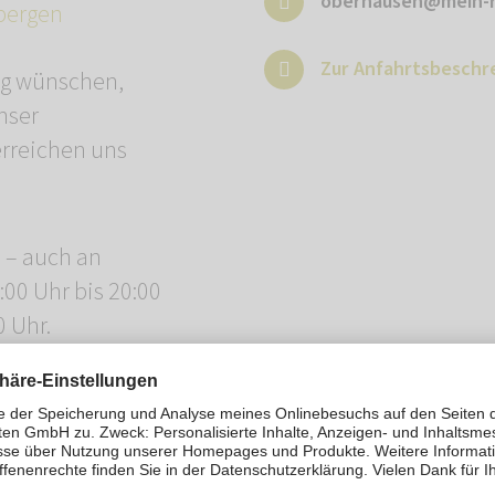
oberhausen@mein-r
bergen
Zur Anfahrtsbeschr
ng wünschen,
nser
erreichen uns
n – auch an
00 Uhr bis 20:00
0 Uhr.