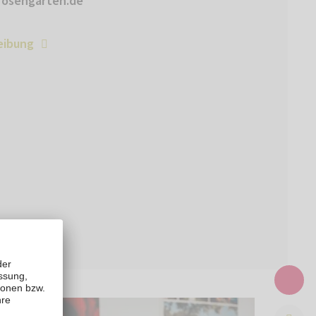
osengarten.de
eibung