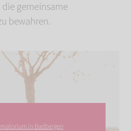
n die gemeinsame
zu bewahren.
ematorium in Badbergen