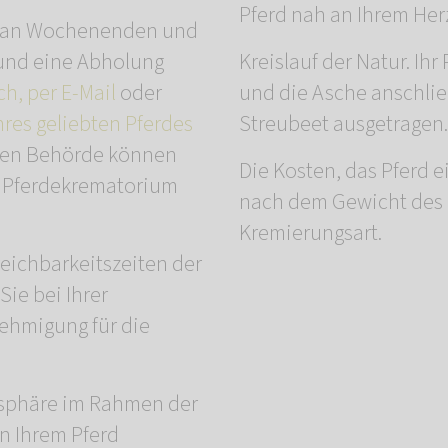
Pferd nah an Ihrem Her
ch an Wochenenden und
und eine Abholung
Kreislauf der Natur. Ih
ch, per E-Mail
oder
und die Asche anschl
hres geliebten Pferdes
Streubeet ausgetragen.
igen Behörde können
Die Kosten, das Pferd 
m Pferdekrematorium
nach dem Gewicht des 
Kremierungsart.
reichbarkeitszeiten der
Sie bei Ihrer
hmigung für die
mosphäre im Rahmen der
on Ihrem Pferd