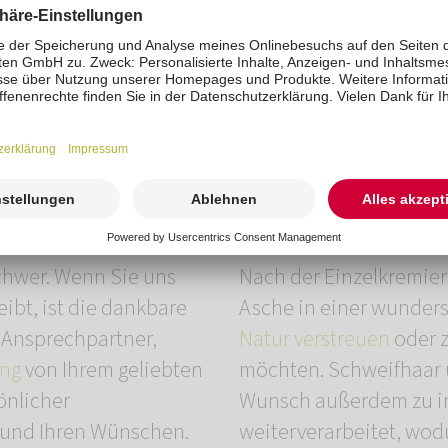
n
schwer. Wenn Sie uns
Nach der Einzelkremier
eibt, ist die dankbare
Asche in einer wunde
r Ansprechpartner,
Natur verstreuen
oder 
ung
von Ihrem geliebten
möchten. Schweifhaar u
önlicher
Wunsch außerdem zu i
 und Ihren Wünschen.
weiterverarbeitet, wodu