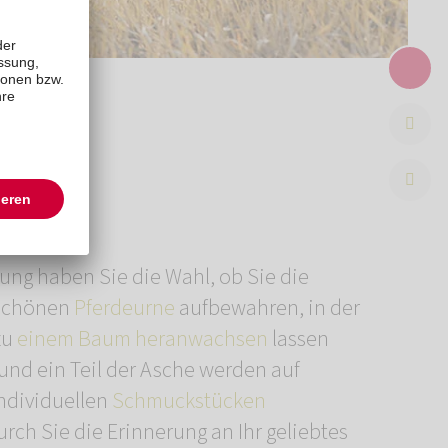
ung haben Sie die Wahl, ob Sie die
rschönen
Pferdeurne
aufbewahren, in der
zu
einem Baum heranwachsen
lassen
nd ein Teil der Asche werden auf
ndividuellen
Schmuckstücken
rch Sie die Erinnerung an Ihr geliebtes