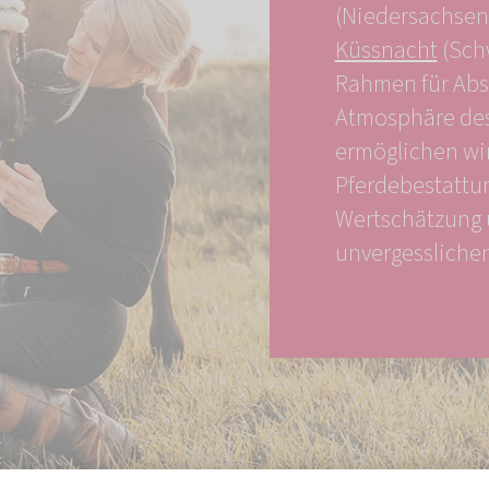
(Niedersachsen
Küssnacht
(Sch
Rahmen für Absc
Atmosphäre des
ermöglichen wir
Pferdebestattun
Wertschätzung 
unvergessliche