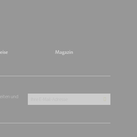
eise
Magazin
keiten und
Ihre
E-
Mail-
Adresse:
*