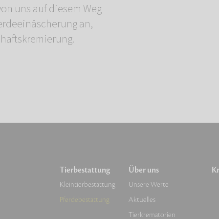
von uns auf diesem Weg
ferdeeinäscherung an,
haftskremierung.
Tierbestattung
Über uns
Kr
Kleintierbestattung
Unsere Werte
Pferdebestattung
Aktuelles
Tierkrematorien