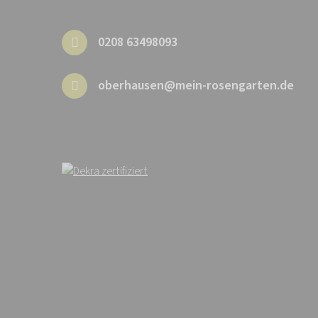
0208 63498093
oberhausen@mein-rosengarten.de