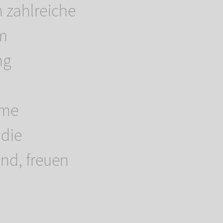
 zahlreiche
um
ng
hme
 die
nd, freuen