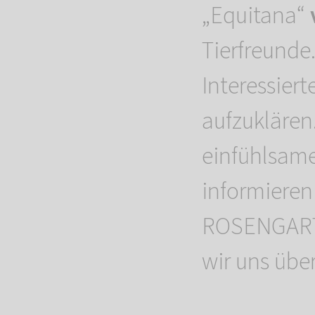
„Equitana“
Tierfreunde
Interessier
aufzuklären
einfühlsam
informieren
ROSENGARTE
wir uns übe