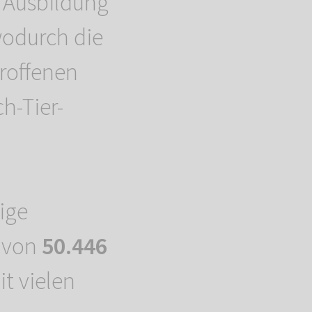
 Ausbildung
wodurch die
troffenen
h-Tier-
ige
s von
50.446
t vielen