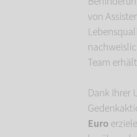
Behinderung
von Assiste
Lebensquali
nachweislic
Team erhält 
Dank Ihrer 
Gedenkakti
Euro
erziel