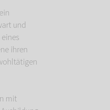
ein
wart und
 eines
ene ihren
wohltätigen
n mit