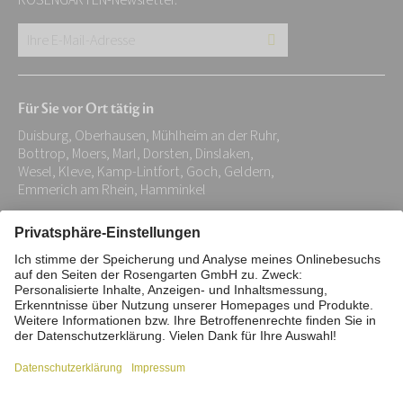
ROSENGARTEN-Newsletter.
Ihre
E-
Mail-
Für Sie vor Ort tätig in
Adresse:
Duisburg, Oberhausen, Mühlheim an der Ruhr,
*
Bottrop, Moers, Marl, Dorsten, Dinslaken,
Wesel, Kleve, Kamp-Lintfort, Goch, Geldern,
Emmerich am Rhein, Hamminkel
Impressum
Datenschutz
Stiftung
Interne Meldestelle
Zahlungsmittel
Vertrag widerrufen
Barrierefreiheitserklärung
Cookie/Tracking-Einstellungen