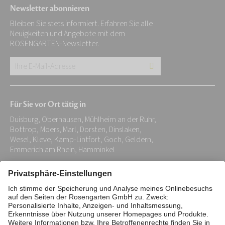
Newsletter abonnieren
Bleiben Sie stets informiert. Erfahren Sie alle
Neuigkeiten und Angebote mit dem
ROSENGARTEN-Newsletter.
Ihre
E-
Mail-
Für Sie vor Ort tätig in
Adresse:
Duisburg, Oberhausen, Mühlheim an der Ruhr,
*
Bottrop, Moers, Marl, Dorsten, Dinslaken,
Wesel, Kleve, Kamp-Lintfort, Goch, Geldern,
Emmerich am Rhein, Hamminkel
Impressum
Datenschutz
Stiftung
Interne Meldestelle
Zahlungsmittel
Vertrag widerrufen
Barrierefreiheitserklärung