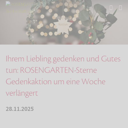
Start
Über uns
Aktuelles
Ihrem Liebling gedenken und Gutes tun: ROSENG…
Ihrem Liebling gedenken und Gutes
tun: ROSENGARTEN-Sterne
Gedenkaktion um eine Woche
verlängert
28.11.2025