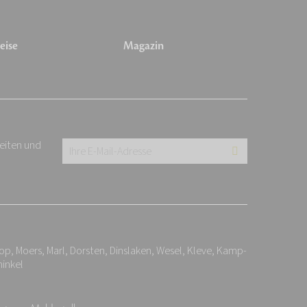
eise
Magazin
keiten und
Ihre
E-
Mail-
Adresse:
*
p, Moers, Marl, Dorsten, Dinslaken, Wesel, Kleve, Kamp-
inkel