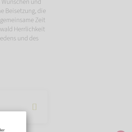
n, Wünschen und
e Beisetzung, die
e gemeinsame Zeit
wald Herrlichkeit
riedens und des