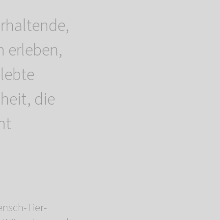
erhaltende,
 erleben,
elebte
heit, die
nt
nsch-Tier-