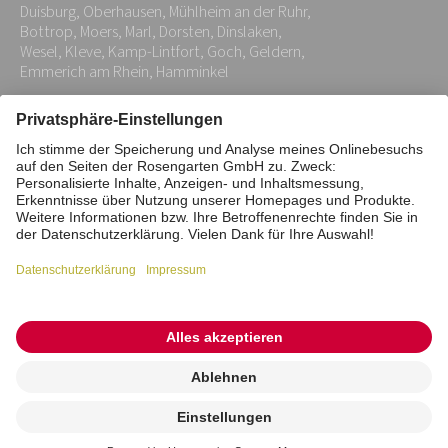
Duisburg, Oberhausen, Mühlheim an der Ruhr,
*
Bottrop, Moers, Marl, Dorsten, Dinslaken,
Wesel, Kleve, Kamp-Lintfort, Goch, Geldern,
Emmerich am Rhein, Hamminkel
Impressum
Datenschutz
Stiftung
Interne Meldestelle
Zahlungsmittel
Vertrag widerrufen
Barrierefreiheitserklärung
Cookie/Tracking-Einstellungen
© 2026 ROSENGARTEN-Tierbestattung
Kremierung