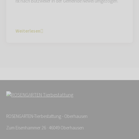
ist nach Butzweiler in der Gemeinde Newel umgezogen.
Weiterlesen
ROSENGARTEN-Tierbestattung - Oberhausen
Zum Eisenhammer 26 · 46049 Oberhausen