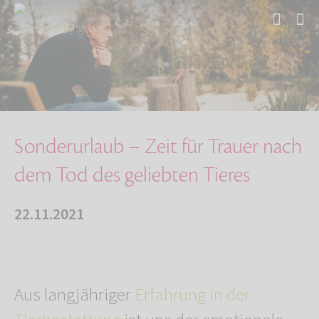
Start
Über uns
Aktuelles
Sonderurlaub – Zeit für Trauer nach dem Tod d…
Sonderurlaub – Zeit für Trauer nach
dem Tod des geliebten Tieres
22.11.2021
Aus langjähriger
Erfahrung in der