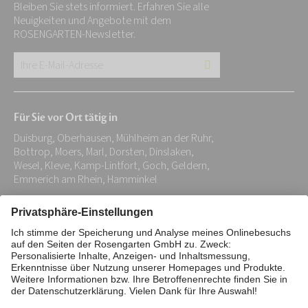
Bleiben Sie stets informiert. Erfahren Sie alle
Neuigkeiten und Angebote mit dem
ROSENGARTEN-Newsletter.
Ihre
E-
Mail-
Für Sie vor Ort tätig in
Adresse:
Duisburg, Oberhausen, Mühlheim an der Ruhr,
*
Bottrop, Moers, Marl, Dorsten, Dinslaken,
Wesel, Kleve, Kamp-Lintfort, Goch, Geldern,
Emmerich am Rhein, Hamminkel
Impressum
Datenschutz
Stiftung
Interne Meldestelle
Zahlungsmittel
Vertrag widerrufen
Barrierefreiheitserklärung
Cookie/Tracking-Einstellungen