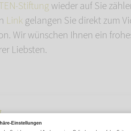
EN-Stiftung
wieder auf Sie zähl
en
Link
gelangen Sie direkt zum Vi
n. Wir wünschen Ihnen ein frohes
rer Liebsten.
t