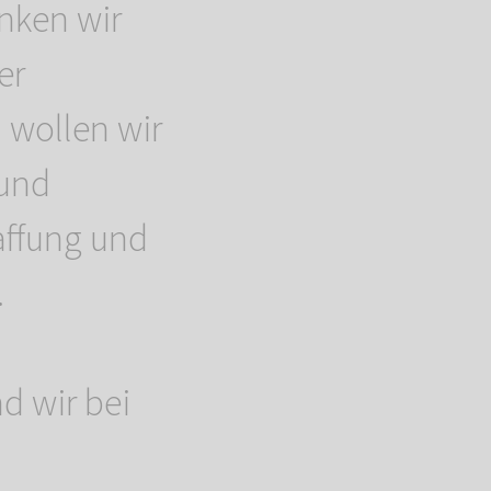
nken wir
er
h wollen wir
 und
affung und
.
d wir bei