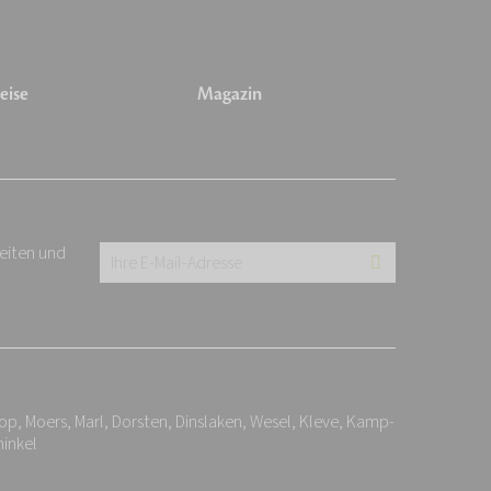
eise
Magazin
keiten und
Ihre
E-
Mail-
Adresse:
*
p, Moers, Marl, Dorsten, Dinslaken, Wesel, Kleve, Kamp-
inkel