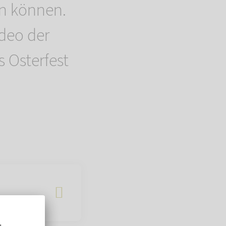
en können.
deo der
 Osterfest