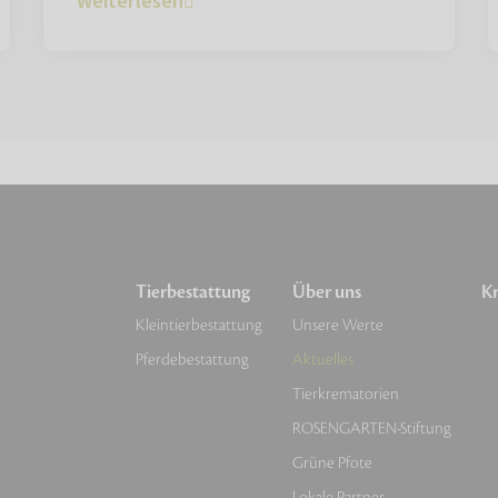
Weiterlesen
Tierbestattung
Über uns
Kr
Kleintierbestattung
Unsere Werte
Pferdebestattung
Aktuelles
Tierkrematorien
ROSENGARTEN-Stiftung
Grüne Pfote
Lokale Partner