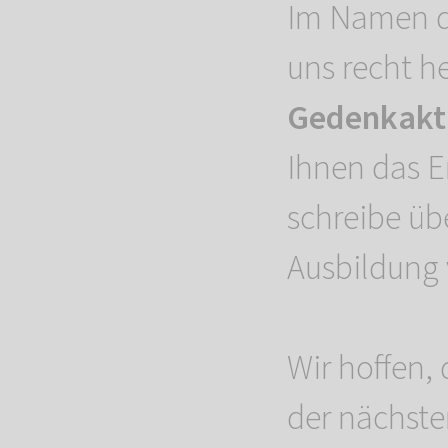
Im Namen d
uns recht h
Gedenkakti
Ihnen das E
schreibe üb
Ausbildung
Wir hoffen, 
der nächst