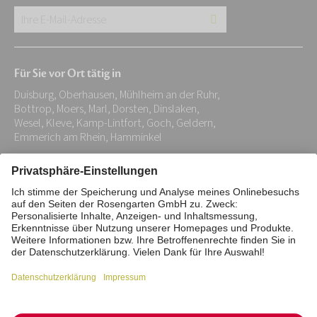
Ihre
E-
Mail-
Für Sie vor Ort tätig in
Adresse:
Duisburg, Oberhausen, Mühlheim an der Ruhr,
*
Bottrop, Moers, Marl, Dorsten, Dinslaken,
Wesel, Kleve, Kamp-Lintfort, Goch, Geldern,
Emmerich am Rhein, Hamminkel
Impressum
Datenschutz
Stiftung
Interne Meldestelle
Zahlungsmittel
Vertrag widerrufen
Barrierefreiheitserklärung
Cookie/Tracking-Einstellungen