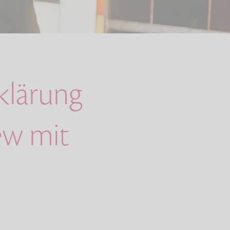
klärung
ew mit