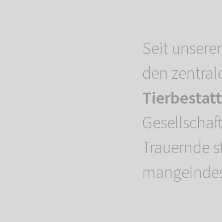
Seit unsere
den zentral
Tierbestat
Gesellschaft
Trauernde s
mangelndes