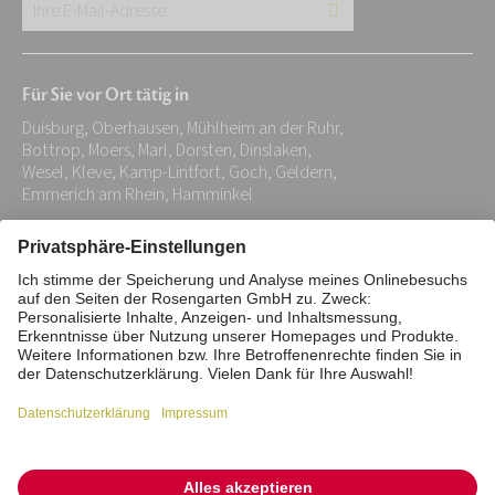
Ihre
E-
Mail-
Für Sie vor Ort tätig in
Adresse:
Duisburg, Oberhausen, Mühlheim an der Ruhr,
*
Bottrop, Moers, Marl, Dorsten, Dinslaken,
Wesel, Kleve, Kamp-Lintfort, Goch, Geldern,
Emmerich am Rhein, Hamminkel
Impressum
Datenschutz
Stiftung
Interne Meldestelle
Zahlungsmittel
Vertrag widerrufen
Barrierefreiheitserklärung
Cookie/Tracking-Einstellungen