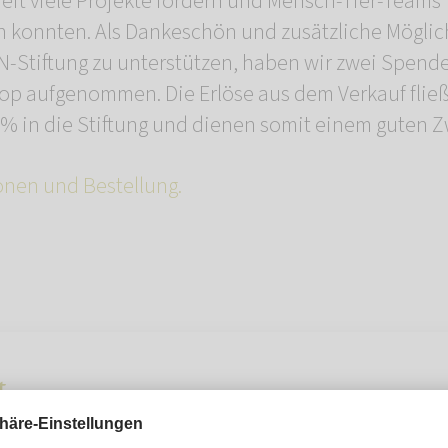
eit viele Projekte fördern und Mensch-Tier-Teams
konnten. Als Dankeschön und zusätzliche Möglichk
Stiftung zu unterstützen, haben wir zwei Spend
op aufgenommen. Die Erlöse aus dem Verkauf fl
% in die Stiftung und dienen somit einem guten Z
onen und Bestellung.
t