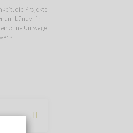
eit, die Projekte
enarmbänder in
ießen ohne Umwege
weck.