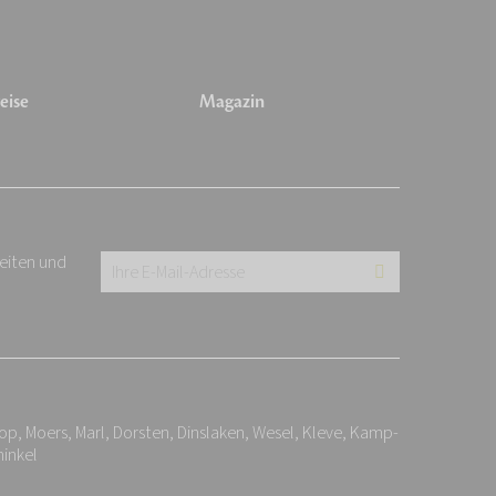
eise
Magazin
keiten und
Ihre
E-
Mail-
Adresse:
*
p, Moers, Marl, Dorsten, Dinslaken, Wesel, Kleve, Kamp-
inkel