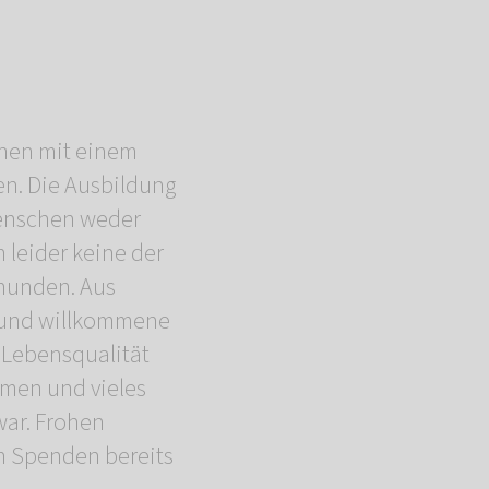
chen mit einem
en. Die Ausbildung
Menschen weder
leider keine der
hunden. Aus
e und willkommene
 Lebensqualität
hmen und vieles
war. Frohen
n Spenden bereits