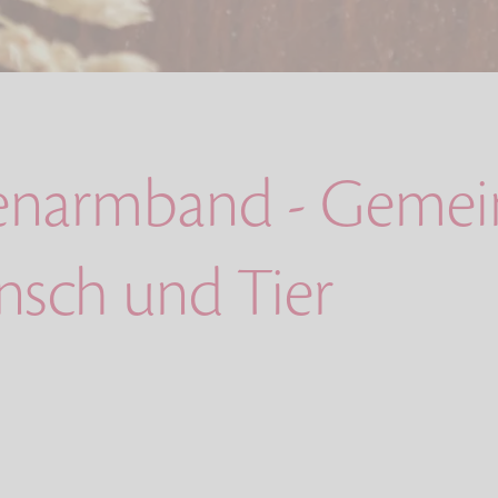
enarmband - Geme
nsch und Tier